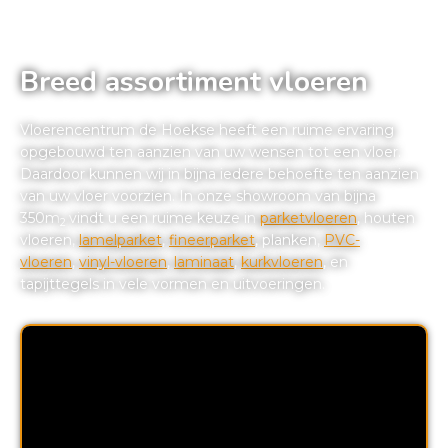
Breed assortiment vloeren
Vloerencentrum de Hoekse heeft een ruime ervaring
opgebouwd ten aanzien van uw wensen tot een vloer.
Daardoor kunnen wij in bijna iedere behoefte ten aanzien
van uw vloer voorzien. In onze showroom van bijna
350m
vindt u een ruime keuze in
parketvloeren
, houten
2
vloeren,
lamelparket
,
fineerparket
, planken,
PVC-
vloeren
,
vinyl-vloeren
,
laminaat
,
kurkvloeren
, en
tapijttegels in vele vormen en uitvoeringen.