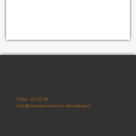
Contactgegevens
Langeweg 5a
3261 LJ Oud Beijerland
0186 - 61 02 59
info@vloerencentrum-dehoekse.nl
Bankgegevens