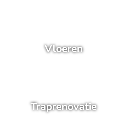
a
Vloeren
a
Traprenovatie