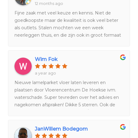
12 months ago
Fijne zaak met veel keuze en kennis. Niet de
goedkoopste maar de kwaliteit is ook veel beter
als outlets. Stalen mochten we een week
neerleggen thuis, en die zijn ook in groot formaat
dus je kan goed zien wat er past in je huis. Nemen
de tijd voor je, en denken met je mee. Top zaak!
Wim Fok
a year ago
Nieuwe lamelparket vloer laten leveren en
plaatsen door Vloerencentrum De Hoekse ivm.
waterschade. Super tevreden over het advies en
nagekomen afspraken! Dikke 5 sterren. Ook de
monteur verdient Dikke 5 sterren👌😄
JanWillem Bodegom