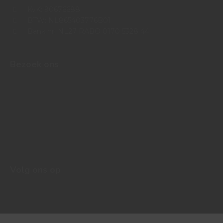
KvK: 90676688
BTW: NL865403776B01
Bank nr: NL27 RABO 0170 5328 44
Bezoek ons
Volg ons op