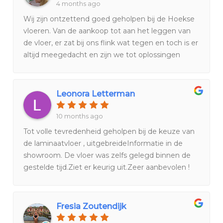
4 months ago
Wij zijn ontzettend goed geholpen bij de Hoekse
vloeren. Van de aankoop tot aan het leggen van
de vloer, er zat bij ons flink wat tegen en toch is er
altijd meegedacht en zijn we tot oplossingen
gekomen.We zijn erg blij met het
eindresultaat!Ook een extra compliment voor
Hans de monteur die onze vloer keurig heeft
Leonora Letterman
afgeleverd.
10 months ago
Tot volle tevredenheid geholpen bij de keuze van
de laminaatvloer , uitgebreideInformatie in de
showroom. De vloer was zelfs gelegd binnen de
gestelde tijd.Ziet er keurig uit.Zeer aanbevolen !
Fresia Zoutendijk