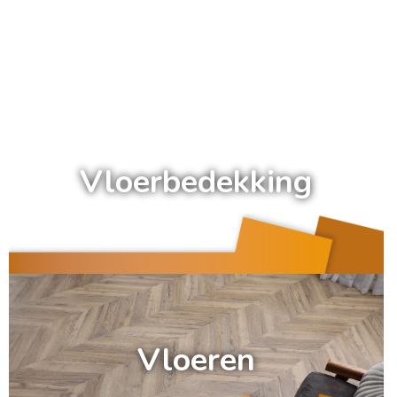
a
Vloerbedekking
a
Vloeren