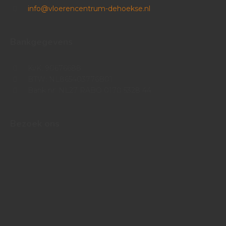
info@vloerencentrum-dehoekse.nl
Bankgegevens
KvK: 90676688
BTW: NL865403776B01
Bank nr: NL27 RABO 0170 5328 44
Bezoek ons