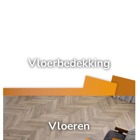
a
Vloerbedekking
a
Vloeren