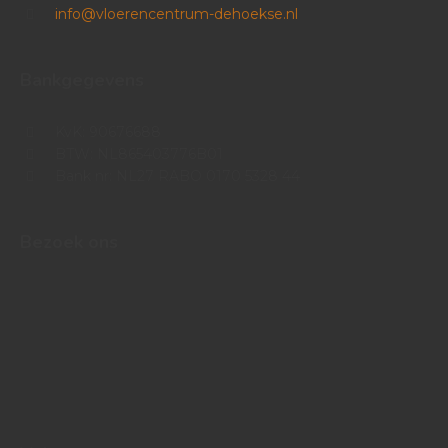
info@vloerencentrum-dehoekse.nl
Bankgegevens
KvK: 90676688
BTW: NL865403776B01
Bank nr: NL27 RABO 0170 5328 44
Bezoek ons