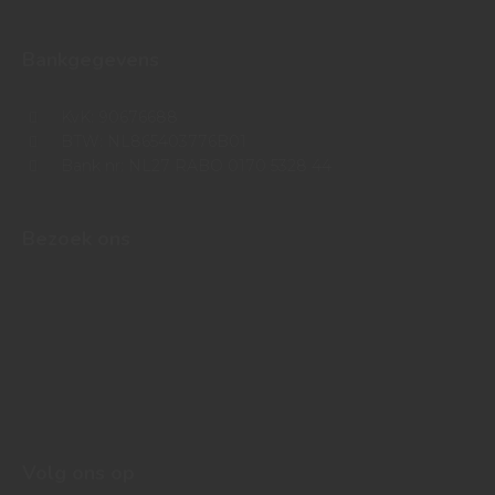
Bankgegevens
KvK: 90676688
BTW: NL865403776B01
Bank nr: NL27 RABO 0170 5328 44
Bezoek ons
Volg ons op