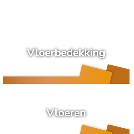
a
Vloerbedekking
a
Vloeren