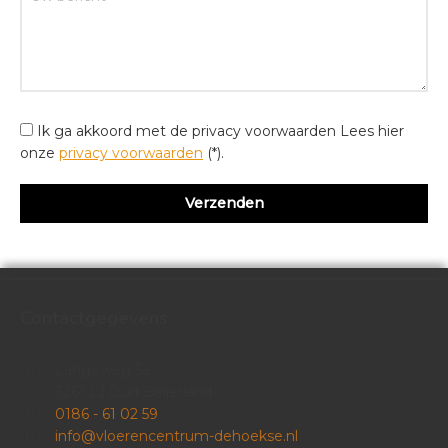
Ik ga akkoord met de privacy voorwaarden
Lees hier
onze
privacy voorwaarden
(*).
Contactgegevens
Langeweg 5a
3261 LJ Oud Beijerland
0186 - 61 02 59
info@vloerencentrum-dehoekse.nl