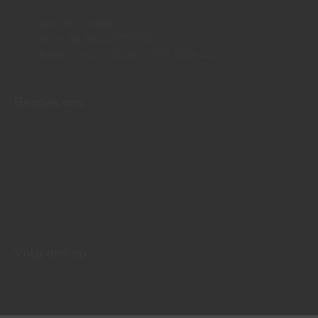
KvK: 90676688
BTW: NL865403776B01
Bank nr: NL27 RABO 0170 5328 44
Bezoek ons
Volg ons op