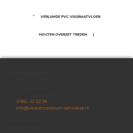
VERLIJMDE PVC VISGRAATVLOER
HOUTEN OVERZET TREDEN
Contactgegevens
Langeweg 5a
3261 LJ Oud Beijerland
0186 - 61 02 59
info@vloerencentrum-dehoekse.nl
Bankgegevens