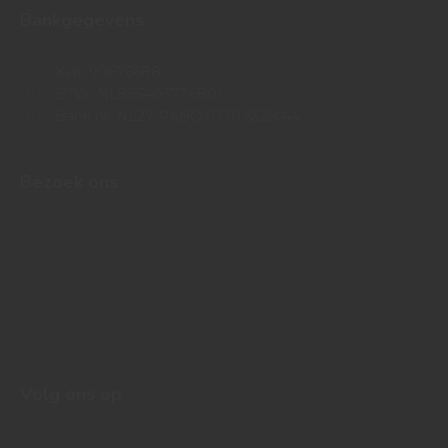
Bankgegevens
KvK: 90676688
BTW: NL865403776B01
Bank nr: NL27 RABO 0170 5328 44
Bezoek ons
Volg ons op