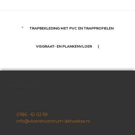
TRAPBEKLEDING MET PVC EN TRAPPROFIELEN
VISGRAAT- EN PLANKENVLOER
Contactgegevens
Langeweg 5a
3261 LJ Oud Beijerland
0186 - 61 02 59
info@vloerencentrum-dehoekse.nl