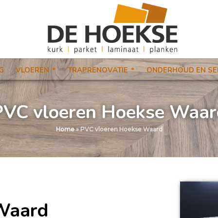
G
VLOEREN
TRAPRENOVATIE
ONDERHOUD EN SE
PVC vloeren Hoekse Waar
Home
»
PVC vloeren Hoekse Waard
Waard