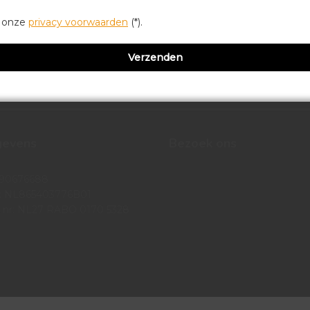
r onze
privacy voorwaarden
(*).
gevens
Bezoek ons
 90676688
 NL865403776B01
 nr: NL27 RABO 0170 5328