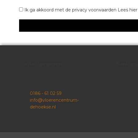
Ik ga akkoord met de privacy voorwaarden
Lees hie
Contactgegevens
Bankge
Langeweg 5a
KvK:
3261 LJ Oud Beijerland
BTW:
0186 - 61 02 59
Bank
info@vloerencentrum-
44
dehoekse.nl