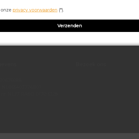
r onze
privacy voorwaarden
(*).
gevens
Bezoek ons
 90676688
 NL865403776B01
 nr: NL27 RABO 0170 5328