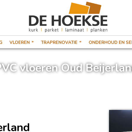
G
VLOEREN
TRAPRENOVATIE
ONDERHOUD EN SE
VC vloeren Oud Beijerla
Home
»
PVC vloeren Oud Beijerland
erland