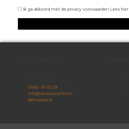
Ik ga akkoord met de privacy voorwaarden
Lees hie
Contactgegevens
Bankge
Langeweg 5a
KvK:
3261 LJ Oud Beijerland
BTW:
0186 - 61 02 59
Bank
info@vloerencentrum-
44
dehoekse.nl