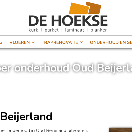
G
VLOEREN
TRAPRENOVATIE
ONDERHOUD EN SE
er onderhoud Oud Beijer
Home
»
Vloer onderhoud Oud Beijerland
Beijerland
oer onderhoud in Oud Beijerland uitvoeren.