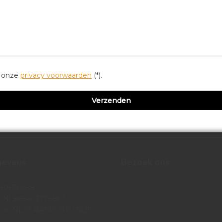
r onze
privacy voorwaarden
(*).
gevens
Bezoek ons
 90676688
 NL865403776B01
 nr: NL27 RABO 0170 5328