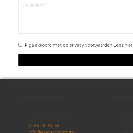
Ik ga akkoord met de privacy voorwaarden
Lees hie
Contactgegevens
Bankge
Langeweg 5a
KvK:
3261 LJ Oud Beijerland
BTW:
0186 - 61 02 59
Bank
info@vloerencentrum-
44