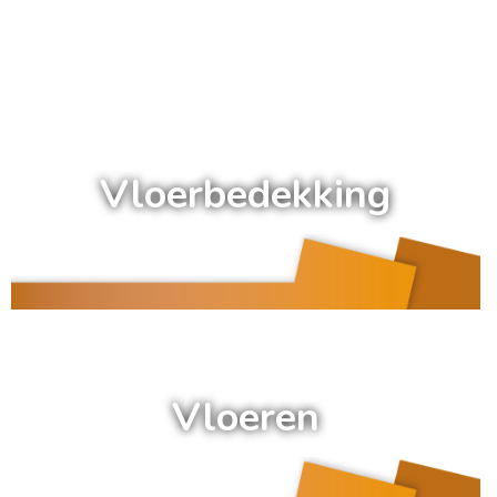
a
Vloerbedekking
a
Vloeren