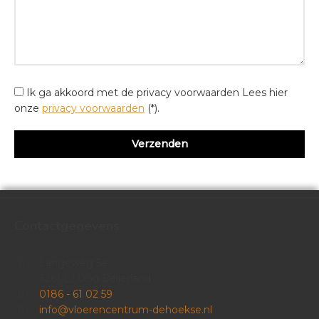
Ik ga akkoord met de privacy voorwaarden
Lees hier
onze
privacy voorwaarden
(*).
Contactgegevens
Langeweg 5a
3261 LJ Oud Beijerland
0186 - 61 02 59
info@vloerencentrum-dehoekse.nl