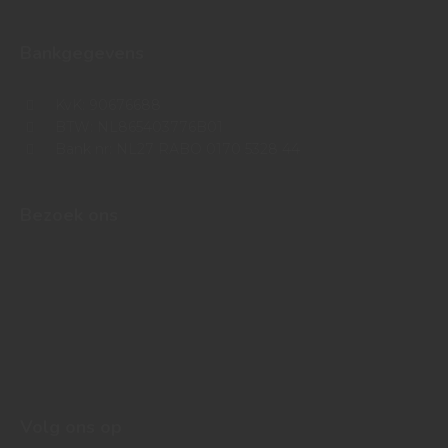
Bankgegevens
KvK: 90676688
BTW: NL865403776B01
Bank nr: NL27 RABO 0170 5328 44
Bezoek ons
Volg ons op